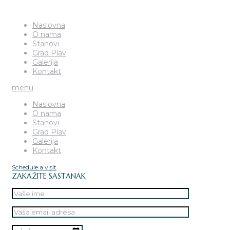
Naslovna
O nama
Stanovi
Grad Plav
Galerija
Kontakt
menu
Naslovna
O nama
Stanovi
Grad Plav
Galerija
Kontakt
Schedule a visit
ZAKAŽITE SASTANAK