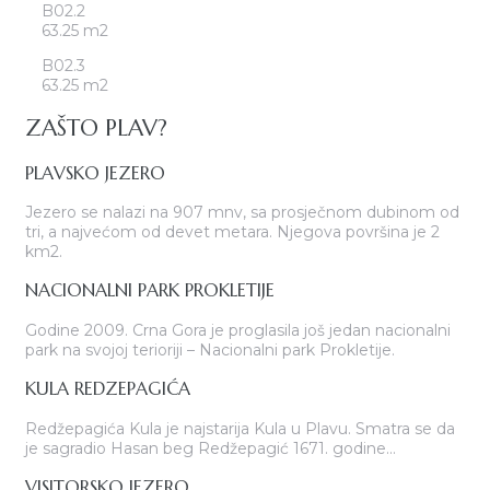
B02.2
63.25 m2
B02.3
63.25 m2
ZAŠTO PLAV?
PLAVSKO JEZERO
Jezero se nalazi na 907 mnv, sa prosječnom dubinom od
tri, a najvećom od devet metara. Njegova površina je 2
km2.
NACIONALNI PARK PROKLETIJE
Godine 2009. Crna Gora je proglasila još jedan nacionalni
park na svojoj terioriji – Nacionalni park Prokletije.
KULA REDZEPAGIĆA
Redžepagića Kula je najstarija Kula u Plavu. Smatra se da
je sagradio Hasan beg Redžepagić 1671. godine...
VISITORSKO JEZERO