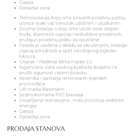
Garaža
Pješačka zona
Termoizolacija, kojoj smo posvetili posebnu pažnju,
učiniće svaki vaš trenutak udobnim i ušuškanim.
Zvučna izolacija, u koju smo uložili visok stepen
truda, doprineće osjećaju nedodirljive privatnosti,
pružajući posebnu priliku za opuštanje
Fasada je urađena u skladu sa okruženjem, ostavlja
osjećaj prirodnosti a opet neodoljivog izgleda i
luksuza
Grijanje – hlađenje klima marke LG
Sigurnosna vrata visokog kvaliteta dodatno će
pružiti sigurnost vašem boravku
Keramika i sanitarija renomiranih svjetskih
proizvođača
Lift marka Kleemann
Sedmokomorna PVC bravarija
Osvjetljenje led-rasvjeta , mala potrošnja električe
energije
Garaža
Pješačka zona
PRODAJA STANOVA