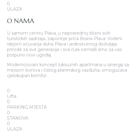
0
ULAZA
O NAMA
U samom centru Plava, u neposrednoj blizini svih
turističkih sadržaja, započinje priča Bisera Plava. Vođeni
idejom očuvanja duha Plava i jedinstvenog doživljaja
prirode za sve generacije i sva čula osmislili smo za vas
potpuno novi ugođaj.
Modernizovani koncept luksuznih apartmana u sinergiji sa
mirisom borova i čistog planinskog vazduha, omogućava
cjelokupan komfor.
0
Lifta
0
PARKING MJESTA
0
STANOVA
0
ULAZA