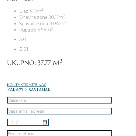
2
Ulaz
3.15m
2
Dnevna zona
20.11m
2
Spavaća soba
10.57m
2
Kupatilo
3.94m
A.01
B.01
2
UKUPNO: 37.77 M
KONTAKTIRAJTE NAS
ZAKAŽITE SASTANAK