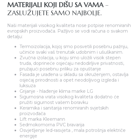
MATERIJALI KOJI DIŠU SA VAMA
–
ZASLUŽUJETE SAMO NAJBOLJE.
Naši materijali visokog kvaliteta nose potpise renomiranih
evropskih proizvođača. Pažljivo se vodi računa o svakom
detalju:
Termoizolacija, kojoj smo posvetili posebnu pažnju,
učiniće svaki vaš trenutak udobnim i ušuškanim.
Zvučna izolacija, u koju smo uložili visok stepen
truda, doprineće osjećaju nedodirljive privatnosti,
pružajući posebnu priliku za opuštanje
Fasada je urađena u skladu sa okruženjem, ostavlja
osjećaj prirodnosti a opet neodoljivog izgleda i
luksuza
Grijanje - hlađenje klima marke LG
Sigurnosna vrata visokog kvaliteta dodatno će
pružiti sigurnost vašem boravku
Keramika i sanitarija renomiranih svjetskih
proizvođača
Lift marka Kleemann
Sedmokomorna PVC bravarija
Osvjetljenje led-rasvjeta , mala potrošnja električe
energije