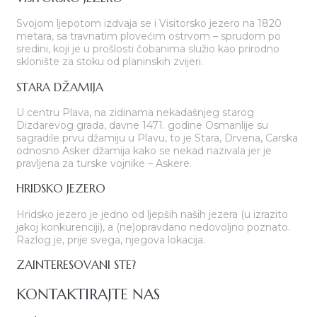
Svojom ljepotom izdvaja se i Visitorsko jezero na 1820
metara, sa travnatim plovećim ostrvom – sprudom po
sredini, koji je u prošlosti čobanima služio kao prirodno
sklonište za stoku od planinskih zvijeri.
STARA DŽAMIJA
U centru Plava, na zidinama nekadašnjeg starog
Dizdarevog grada, davne 1471. godine Osmanlije su
sagradile prvu džamiju u Plavu, to je Stara, Drvena, Carska
odnosno Asker džamija kako se nekad nazivala jer je
pravljena za turske vojnike – Askere.
HRIDSKO JEZERO
Hridsko jezero je jedno od ljepših naših jezera (u izrazito
jakoj konkurenciji), a (ne)opravdano nedovoljno poznato.
Razlog je, prije svega, njegova lokacija.
ZAINTERESOVANI STE?
KONTAKTIRAJTE NAS