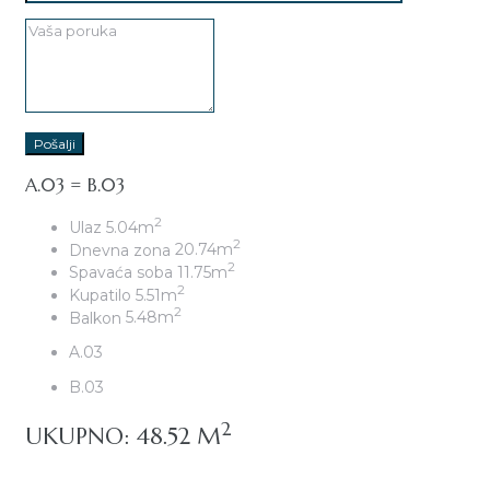
A.03 = B.03
2
Ulaz
5.04m
2
Dnevna zona
20.74m
2
Spavaća soba
11.75m
2
Kupatilo
5.51m
2
Balkon
5.48m
A.03
B.03
2
UKUPNO: 48.52 M