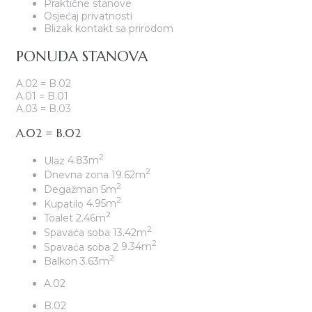
Praktične stanove
Osjećaj privatnosti
Blizak kontakt sa prirodom
PONUDA STANOVA
A.02 = B.02
A.01 = B.01
A.03 = B.03
A.02 = B.02
2
Ulaz
4.83m
2
Dnevna zona
19.62m
2
Degažman
5m
2
Kupatilo
4.95m
2
Toalet
2.46m
2
Spavaća soba
13.42m
2
Spavaća soba 2
9.34m
2
Balkon
3.63m
A.02
B.02